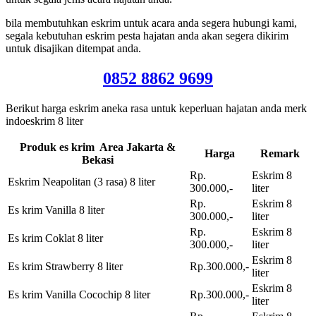
bila membutuhkan eskrim untuk acara anda segera hubungi kami,
segala kebutuhan eskrim pesta hajatan anda akan segera dikirim
untuk disajikan ditempat anda.
0852 8862 9699
Berikut harga eskrim aneka rasa untuk keperluan hajatan anda merk
indoeskrim 8 liter
Produk es krim Area Jakarta &
Harga
Remark
Bekasi
Rp.
Eskrim 8
Eskrim Neapolitan (3 rasa) 8 liter
300.000,-
liter
Rp.
Eskrim 8
Es krim Vanilla 8 liter
300.000,-
liter
Rp.
Eskrim 8
Es krim Coklat 8 liter
300.000,-
liter
Eskrim 8
Es krim Strawberry 8 liter
Rp.300.000,-
liter
Eskrim 8
Es krim Vanilla Cocochip 8 liter
Rp.300.000,-
liter