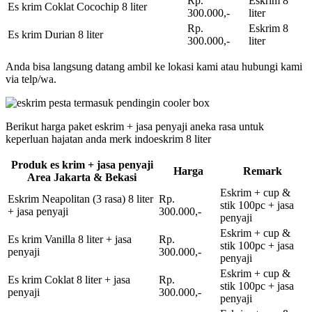
Rp.
Eskrim 8
Es krim Coklat Cocochip 8 liter
300.000,-
liter
Rp.
Eskrim 8
Es krim Durian 8 liter
300.000,-
liter
Anda bisa langsung datang ambil ke lokasi kami atau hubungi kami
via telp/wa.
Berikut harga paket eskrim + jasa penyaji aneka rasa untuk
keperluan hajatan anda merk indoeskrim 8 liter
Produk es krim + jasa penyaji
Harga
Remark
Area Jakarta & Bekasi
Eskrim + cup &
Eskrim Neapolitan (3 rasa) 8 liter
Rp.
stik 100pc + jasa
+ jasa penyaji
300.000,-
penyaji
Eskrim + cup &
Es krim Vanilla 8 liter + jasa
Rp.
stik 100pc + jasa
penyaji
300.000,-
penyaji
Eskrim + cup &
Es krim Coklat 8 liter + jasa
Rp.
stik 100pc + jasa
penyaji
300.000,-
penyaji