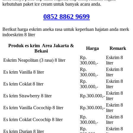
kebutuhan paket ice cream untuk banyak acara anda.
0852 8862 9699
Berikut harga eskrim aneka rasa untuk keperluan hajatan anda merk
indoeskrim 8 liter
Produk es krim Area Jakarta &
Harga
Remark
Bekasi
Rp.
Eskrim 8
Eskrim Neapolitan (3 rasa) 8 liter
300.000,-
liter
Rp.
Eskrim 8
Es krim Vanilla 8 liter
300.000,-
liter
Rp.
Eskrim 8
Es krim Coklat 8 liter
300.000,-
liter
Eskrim 8
Es krim Strawberry 8 liter
Rp.300.000,-
liter
Eskrim 8
Es krim Vanilla Cocochip 8 liter
Rp.300.000,-
liter
Rp.
Eskrim 8
Es krim Coklat Cocochip 8 liter
300.000,-
liter
Rp.
Eskrim 8
Es krim Durian 8 liter