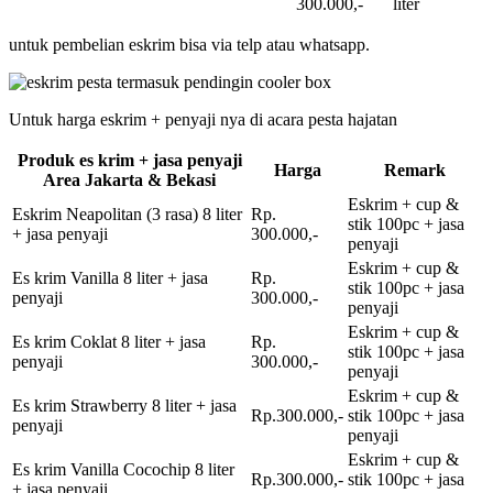
300.000,-
liter
untuk pembelian eskrim bisa via telp atau whatsapp.
Untuk harga eskrim + penyaji nya di acara pesta hajatan
Produk es krim + jasa penyaji
Harga
Remark
Area Jakarta & Bekasi
Eskrim + cup &
Eskrim Neapolitan (3 rasa) 8 liter
Rp.
stik 100pc + jasa
+ jasa penyaji
300.000,-
penyaji
Eskrim + cup &
Es krim Vanilla 8 liter + jasa
Rp.
stik 100pc + jasa
penyaji
300.000,-
penyaji
Eskrim + cup &
Es krim Coklat 8 liter + jasa
Rp.
stik 100pc + jasa
penyaji
300.000,-
penyaji
Eskrim + cup &
Es krim Strawberry 8 liter + jasa
Rp.300.000,-
stik 100pc + jasa
penyaji
penyaji
Eskrim + cup &
Es krim Vanilla Cocochip 8 liter
Rp.300.000,-
stik 100pc + jasa
+ jasa penyaji