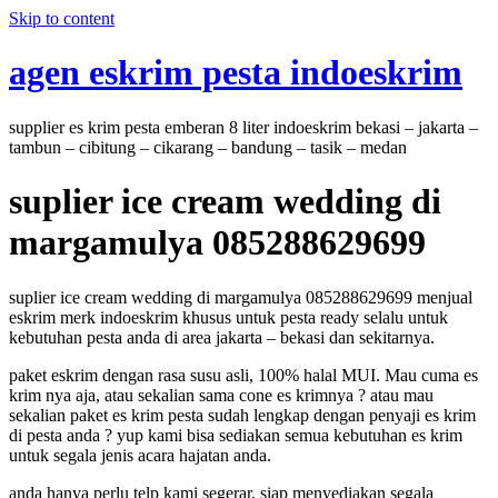
Skip to content
agen eskrim pesta indoeskrim
supplier es krim pesta emberan 8 liter indoeskrim bekasi – jakarta –
tambun – cibitung – cikarang – bandung – tasik – medan
suplier ice cream wedding di
margamulya 085288629699
suplier ice cream wedding di margamulya 085288629699 menjual
eskrim merk indoeskrim khusus untuk pesta ready selalu untuk
kebutuhan pesta anda di area jakarta – bekasi dan sekitarnya.
paket eskrim dengan rasa susu asli, 100% halal MUI. Mau cuma es
krim nya aja, atau sekalian sama cone es krimnya ? atau mau
sekalian paket es krim pesta sudah lengkap dengan penyaji es krim
di pesta anda ? yup kami bisa sediakan semua kebutuhan es krim
untuk segala jenis acara hajatan anda.
anda hanya perlu telp kami segerar, siap menyediakan segala