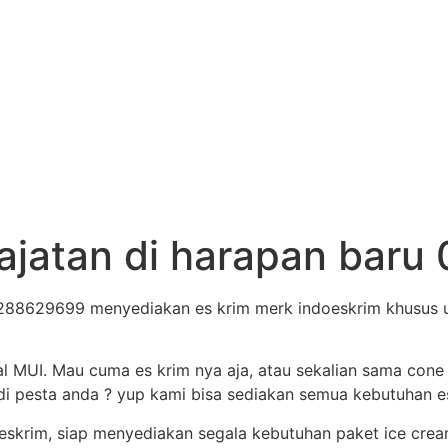
hajatan di harapan bar
288629699 menyediakan es krim merk indoeskrim khusus un
al MUI. Mau cuma es krim nya aja, atau sekalian sama cone
i pesta anda ? yup kami bisa sediakan semua kebutuhan es 
eskrim, siap menyediakan segala kebutuhan paket ice crea