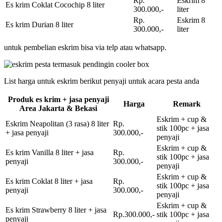
Rp.
Eskrim 8
Es krim Coklat Cocochip 8 liter
300.000,-
liter
Rp.
Eskrim 8
Es krim Durian 8 liter
300.000,-
liter
untuk pembelian eskrim bisa via telp atau whatsapp.
List harga untuk eskrim berikut penyaji untuk acara pesta anda
Produk es krim + jasa penyaji
Harga
Remark
Area Jakarta & Bekasi
Eskrim + cup &
Eskrim Neapolitan (3 rasa) 8 liter
Rp.
stik 100pc + jasa
+ jasa penyaji
300.000,-
penyaji
Eskrim + cup &
Es krim Vanilla 8 liter + jasa
Rp.
stik 100pc + jasa
penyaji
300.000,-
penyaji
Eskrim + cup &
Es krim Coklat 8 liter + jasa
Rp.
stik 100pc + jasa
penyaji
300.000,-
penyaji
Eskrim + cup &
Es krim Strawberry 8 liter + jasa
Rp.300.000,-
stik 100pc + jasa
penyaji