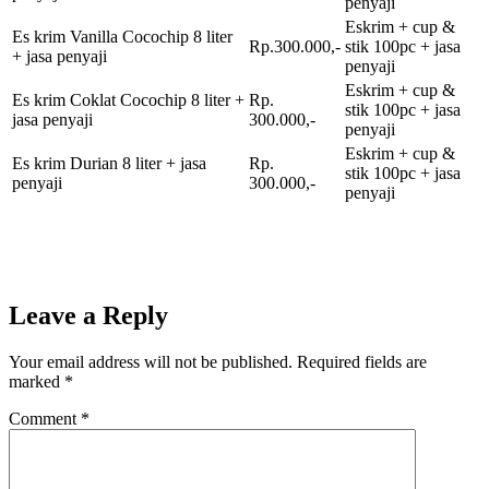
penyaji
Eskrim + cup &
Es krim Vanilla Cocochip 8 liter
Rp.300.000,-
stik 100pc + jasa
+ jasa penyaji
penyaji
Eskrim + cup &
Es krim Coklat Cocochip 8 liter +
Rp.
stik 100pc + jasa
jasa penyaji
300.000,-
penyaji
Eskrim + cup &
Es krim Durian 8 liter + jasa
Rp.
stik 100pc + jasa
penyaji
300.000,-
penyaji
Leave a Reply
Your email address will not be published.
Required fields are
marked
*
Comment
*