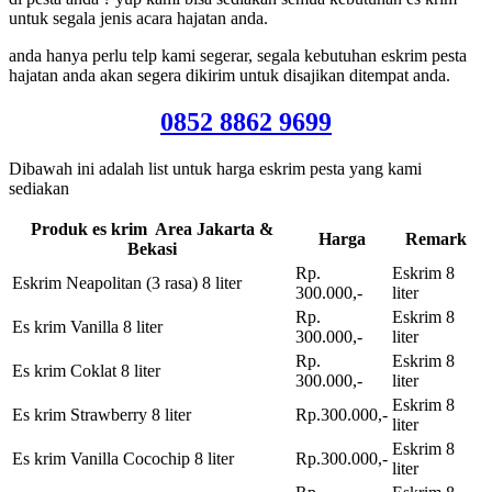
untuk segala jenis acara hajatan anda.
anda hanya perlu telp kami segerar, segala kebutuhan eskrim pesta
hajatan anda akan segera dikirim untuk disajikan ditempat anda.
0852 8862 9699
Dibawah ini adalah list untuk harga eskrim pesta yang kami
sediakan
Produk es krim Area Jakarta &
Harga
Remark
Bekasi
Rp.
Eskrim 8
Eskrim Neapolitan (3 rasa) 8 liter
300.000,-
liter
Rp.
Eskrim 8
Es krim Vanilla 8 liter
300.000,-
liter
Rp.
Eskrim 8
Es krim Coklat 8 liter
300.000,-
liter
Eskrim 8
Es krim Strawberry 8 liter
Rp.300.000,-
liter
Eskrim 8
Es krim Vanilla Cocochip 8 liter
Rp.300.000,-
liter