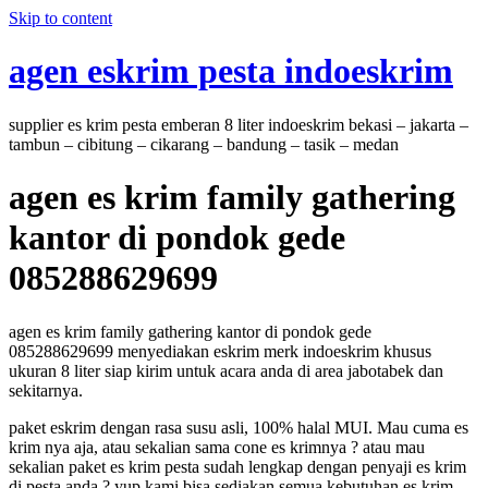
Skip to content
agen eskrim pesta indoeskrim
supplier es krim pesta emberan 8 liter indoeskrim bekasi – jakarta –
tambun – cibitung – cikarang – bandung – tasik – medan
agen es krim family gathering
kantor di pondok gede
085288629699
agen es krim family gathering kantor di pondok gede
085288629699 menyediakan eskrim merk indoeskrim khusus
ukuran 8 liter siap kirim untuk acara anda di area jabotabek dan
sekitarnya.
paket eskrim dengan rasa susu asli, 100% halal MUI. Mau cuma es
krim nya aja, atau sekalian sama cone es krimnya ? atau mau
sekalian paket es krim pesta sudah lengkap dengan penyaji es krim
di pesta anda ? yup kami bisa sediakan semua kebutuhan es krim