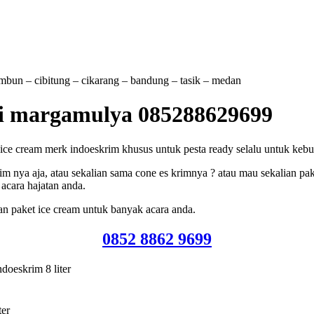
tambun – cibitung – cikarang – bandung – tasik – medan
di margamulya 085288629699
e cream merk indoeskrim khusus untuk pesta ready selalu untuk kebutu
m nya aja, atau sekalian sama cone es krimnya ? atau mau sekalian pak
acara hajatan anda.
an paket ice cream untuk banyak acara anda.
0852 8862 9699
doeskrim 8 liter
ter