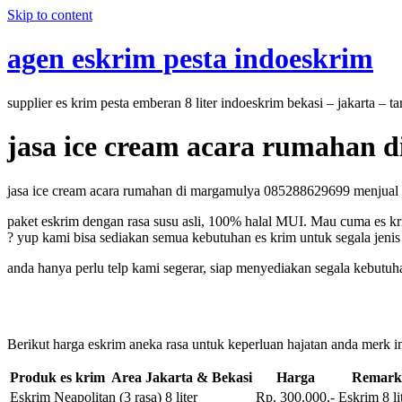
Skip to content
agen eskrim pesta indoeskrim
supplier es krim pesta emberan 8 liter indoeskrim bekasi – jakarta – 
jasa ice cream acara rumahan 
jasa ice cream acara rumahan di margamulya 085288629699 menjual ic
paket eskrim dengan rasa susu asli, 100% halal MUI. Mau cuma es kri
? yup kami bisa sediakan semua kebutuhan es krim untuk segala jenis 
anda hanya perlu telp kami segerar, siap menyediakan segala kebutuh
Berikut harga eskrim aneka rasa untuk keperluan hajatan anda merk in
Produk es krim Area Jakarta & Bekasi
Harga
Remark
Eskrim Neapolitan (3 rasa) 8 liter
Rp. 300.000,-
Eskrim 8 li