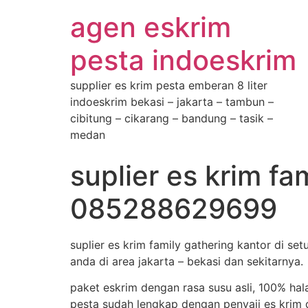
agen eskrim
pesta indoeskrim
supplier es krim pesta emberan 8 liter
indoeskrim bekasi – jakarta – tambun –
cibitung – cikarang – bandung – tasik –
medan
suplier es krim fa
085288629699
suplier es krim family gathering kantor di s
anda di area jakarta – bekasi dan sekitarnya.
paket eskrim dengan rasa susu asli, 100% hal
pesta sudah lengkap dengan penyaji es krim d