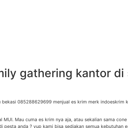
mily gathering kantor di
etu bekasi 085288629699 menjual es krim merk indoeskrim k
al MUI. Mau cuma es krim nya aja, atau sekalian sama cone
i pesta anda ? yup kami bisa sediakan semua kebutuhan es 