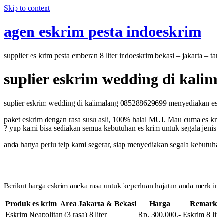
Skip to content
agen eskrim pesta indoeskrim
supplier es krim pesta emberan 8 liter indoeskrim bekasi – jakarta – 
suplier eskrim wedding di kali
suplier eskrim wedding di kalimalang 085288629699 menyediakan es kri
paket eskrim dengan rasa susu asli, 100% halal MUI. Mau cuma es kri
? yup kami bisa sediakan semua kebutuhan es krim untuk segala jenis 
anda hanya perlu telp kami segerar, siap menyediakan segala kebutuh
Berikut harga eskrim aneka rasa untuk keperluan hajatan anda merk in
Produk es krim Area Jakarta & Bekasi
Harga
Remark
Eskrim Neapolitan (3 rasa) 8 liter
Rp. 300.000,-
Eskrim 8 li