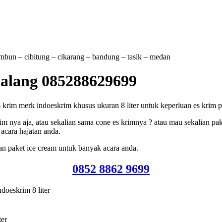
tambun – cibitung – cikarang – bandung – tasik – medan
malang 085288629699
m merk indoeskrim khusus ukuran 8 liter untuk keperluan es krim pesta
m nya aja, atau sekalian sama cone es krimnya ? atau mau sekalian pak
acara hajatan anda.
an paket ice cream untuk banyak acara anda.
0852 8862 9699
doeskrim 8 liter
ter