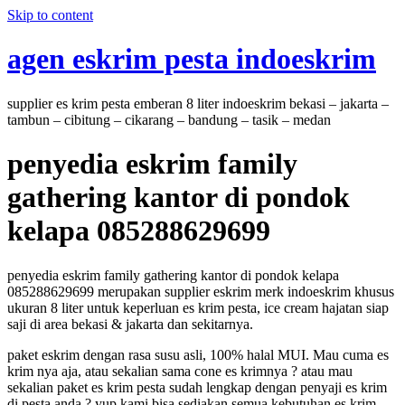
Skip to content
agen eskrim pesta indoeskrim
supplier es krim pesta emberan 8 liter indoeskrim bekasi – jakarta –
tambun – cibitung – cikarang – bandung – tasik – medan
penyedia eskrim family
gathering kantor di pondok
kelapa 085288629699
penyedia eskrim family gathering kantor di pondok kelapa
085288629699 merupakan supplier eskrim merk indoeskrim khusus
ukuran 8 liter untuk keperluan es krim pesta, ice cream hajatan siap
saji di area bekasi & jakarta dan sekitarnya.
paket eskrim dengan rasa susu asli, 100% halal MUI. Mau cuma es
krim nya aja, atau sekalian sama cone es krimnya ? atau mau
sekalian paket es krim pesta sudah lengkap dengan penyaji es krim
di pesta anda ? yup kami bisa sediakan semua kebutuhan es krim