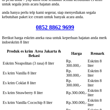
untuk segala jenis acara hajatan anda.
anda hanya perlu telp kami segerar, siap menyediakan segala
kebutuhan paket ice cream untuk banyak acara anda.
0852 8862 9699
Berikut harga eskrim aneka rasa untuk keperluan hajatan anda merk
indoeskrim 8 liter
Produk es krim Area Jakarta &
Harga
Remark
Bekasi
Rp.
Eskrim 8
Eskrim Neapolitan (3 rasa) 8 liter
300.000,-
liter
Rp.
Eskrim 8
Es krim Vanilla 8 liter
300.000,-
liter
Rp.
Eskrim 8
Es krim Coklat 8 liter
300.000,-
liter
Eskrim 8
Es krim Strawberry 8 liter
Rp.300.000,-
liter
Eskrim 8
Es krim Vanilla Cocochip 8 liter
Rp.300.000,-
liter