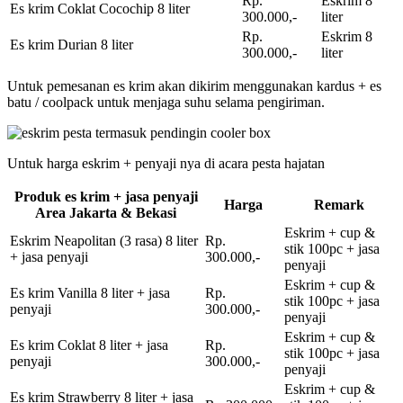
Rp.
Eskrim 8
Es krim Coklat Cocochip 8 liter
300.000,-
liter
Rp.
Eskrim 8
Es krim Durian 8 liter
300.000,-
liter
Untuk pemesanan es krim akan dikirim menggunakan kardus + es
batu / coolpack untuk menjaga suhu selama pengiriman.
Untuk harga eskrim + penyaji nya di acara pesta hajatan
Produk es krim + jasa penyaji
Harga
Remark
Area Jakarta & Bekasi
Eskrim + cup &
Eskrim Neapolitan (3 rasa) 8 liter
Rp.
stik 100pc + jasa
+ jasa penyaji
300.000,-
penyaji
Eskrim + cup &
Es krim Vanilla 8 liter + jasa
Rp.
stik 100pc + jasa
penyaji
300.000,-
penyaji
Eskrim + cup &
Es krim Coklat 8 liter + jasa
Rp.
stik 100pc + jasa
penyaji
300.000,-
penyaji
Eskrim + cup &
Es krim Strawberry 8 liter + jasa