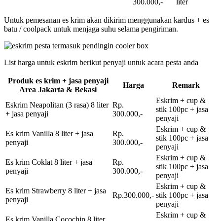
300.000,-
liter
Untuk pemesanan es krim akan dikirim menggunakan kardus + es
batu / coolpack untuk menjaga suhu selama pengiriman.
List harga untuk eskrim berikut penyaji untuk acara pesta anda
Produk es krim + jasa penyaji
Harga
Remark
Area Jakarta & Bekasi
Eskrim + cup &
Eskrim Neapolitan (3 rasa) 8 liter
Rp.
stik 100pc + jasa
+ jasa penyaji
300.000,-
penyaji
Eskrim + cup &
Es krim Vanilla 8 liter + jasa
Rp.
stik 100pc + jasa
penyaji
300.000,-
penyaji
Eskrim + cup &
Es krim Coklat 8 liter + jasa
Rp.
stik 100pc + jasa
penyaji
300.000,-
penyaji
Eskrim + cup &
Es krim Strawberry 8 liter + jasa
Rp.300.000,-
stik 100pc + jasa
penyaji
penyaji
Eskrim + cup &
Es krim Vanilla Cocochip 8 liter