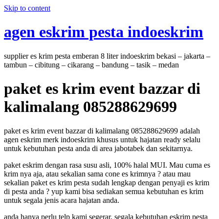
Skip to content
agen eskrim pesta indoeskrim
supplier es krim pesta emberan 8 liter indoeskrim bekasi – jakarta –
tambun – cibitung – cikarang – bandung – tasik – medan
paket es krim event bazzar di
kalimalang 085288629699
paket es krim event bazzar di kalimalang 085288629699 adalah
agen eskrim merk indoeskrim khusus untuk hajatan ready selalu
untuk kebutuhan pesta anda di area jabotabek dan sekitarnya.
paket eskrim dengan rasa susu asli, 100% halal MUI. Mau cuma es
krim nya aja, atau sekalian sama cone es krimnya ? atau mau
sekalian paket es krim pesta sudah lengkap dengan penyaji es krim
di pesta anda ? yup kami bisa sediakan semua kebutuhan es krim
untuk segala jenis acara hajatan anda.
anda hanya perlu telp kami segerar, segala kebutuhan eskrim pesta