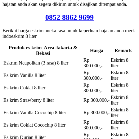
hajatan anda akan segera dikirim untuk disajikan ditempat anda.
0852 8862 9699
Berikut harga eskrim aneka rasa untuk keperluan hajatan anda merk
indoeskrim 8 liter
Produk es krim Area Jakarta &
Harga
Remark
Bekasi
Rp.
Eskrim 8
Eskrim Neapolitan (3 rasa) 8 liter
300.000,-
liter
Rp.
Eskrim 8
Es krim Vanilla 8 liter
300.000,-
liter
Rp.
Eskrim 8
Es krim Coklat 8 liter
300.000,-
liter
Eskrim 8
Es krim Strawberry 8 liter
Rp.300.000,-
liter
Eskrim 8
Es krim Vanilla Cocochip 8 liter
Rp.300.000,-
liter
Rp.
Eskrim 8
Es krim Coklat Cocochip 8 liter
300.000,-
liter
Rp.
Eskrim 8
Es krim Durian 8 liter