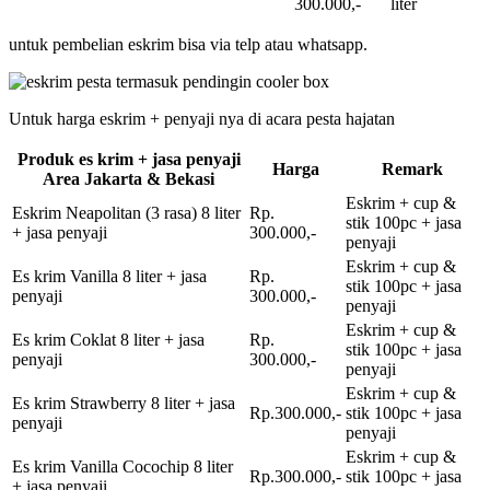
300.000,-
liter
untuk pembelian eskrim bisa via telp atau whatsapp.
Untuk harga eskrim + penyaji nya di acara pesta hajatan
Produk es krim + jasa penyaji
Harga
Remark
Area Jakarta & Bekasi
Eskrim + cup &
Eskrim Neapolitan (3 rasa) 8 liter
Rp.
stik 100pc + jasa
+ jasa penyaji
300.000,-
penyaji
Eskrim + cup &
Es krim Vanilla 8 liter + jasa
Rp.
stik 100pc + jasa
penyaji
300.000,-
penyaji
Eskrim + cup &
Es krim Coklat 8 liter + jasa
Rp.
stik 100pc + jasa
penyaji
300.000,-
penyaji
Eskrim + cup &
Es krim Strawberry 8 liter + jasa
Rp.300.000,-
stik 100pc + jasa
penyaji
penyaji
Eskrim + cup &
Es krim Vanilla Cocochip 8 liter
Rp.300.000,-
stik 100pc + jasa
+ jasa penyaji