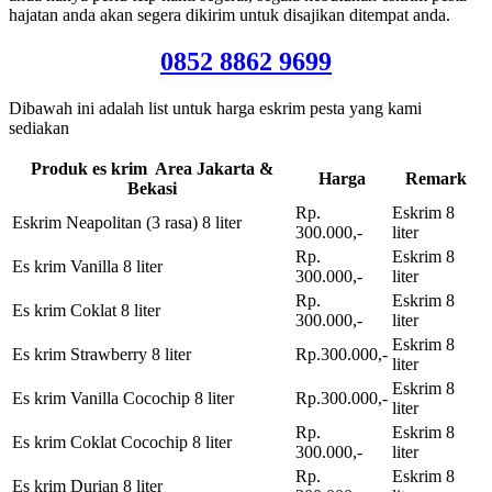
hajatan anda akan segera dikirim untuk disajikan ditempat anda.
0852 8862 9699
Dibawah ini adalah list untuk harga eskrim pesta yang kami
sediakan
Produk es krim Area Jakarta &
Harga
Remark
Bekasi
Rp.
Eskrim 8
Eskrim Neapolitan (3 rasa) 8 liter
300.000,-
liter
Rp.
Eskrim 8
Es krim Vanilla 8 liter
300.000,-
liter
Rp.
Eskrim 8
Es krim Coklat 8 liter
300.000,-
liter
Eskrim 8
Es krim Strawberry 8 liter
Rp.300.000,-
liter
Eskrim 8
Es krim Vanilla Cocochip 8 liter
Rp.300.000,-
liter
Rp.
Eskrim 8
Es krim Coklat Cocochip 8 liter
300.000,-
liter
Rp.
Eskrim 8
Es krim Durian 8 liter