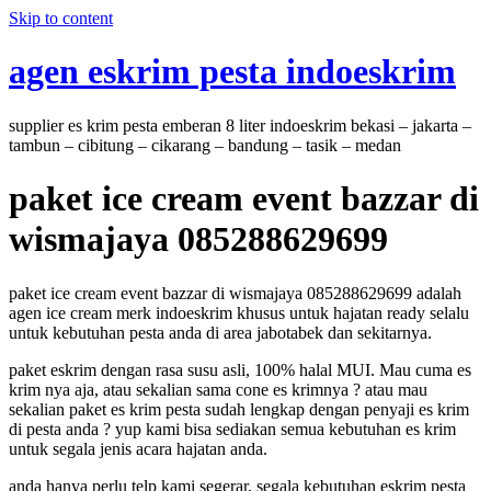
Skip to content
agen eskrim pesta indoeskrim
supplier es krim pesta emberan 8 liter indoeskrim bekasi – jakarta –
tambun – cibitung – cikarang – bandung – tasik – medan
paket ice cream event bazzar di
wismajaya 085288629699
paket ice cream event bazzar di wismajaya 085288629699 adalah
agen ice cream merk indoeskrim khusus untuk hajatan ready selalu
untuk kebutuhan pesta anda di area jabotabek dan sekitarnya.
paket eskrim dengan rasa susu asli, 100% halal MUI. Mau cuma es
krim nya aja, atau sekalian sama cone es krimnya ? atau mau
sekalian paket es krim pesta sudah lengkap dengan penyaji es krim
di pesta anda ? yup kami bisa sediakan semua kebutuhan es krim
untuk segala jenis acara hajatan anda.
anda hanya perlu telp kami segerar, segala kebutuhan eskrim pesta