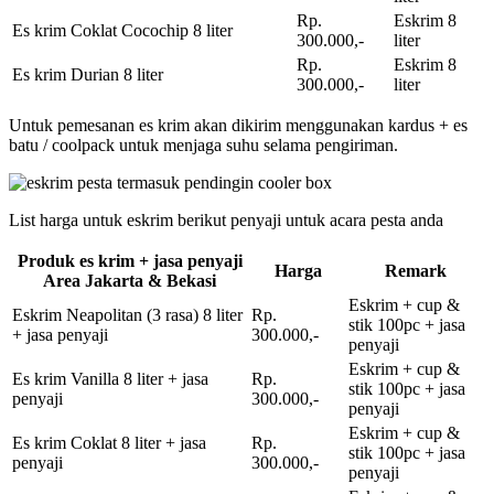
Rp.
Eskrim 8
Es krim Coklat Cocochip 8 liter
300.000,-
liter
Rp.
Eskrim 8
Es krim Durian 8 liter
300.000,-
liter
Untuk pemesanan es krim akan dikirim menggunakan kardus + es
batu / coolpack untuk menjaga suhu selama pengiriman.
List harga untuk eskrim berikut penyaji untuk acara pesta anda
Produk es krim + jasa penyaji
Harga
Remark
Area Jakarta & Bekasi
Eskrim + cup &
Eskrim Neapolitan (3 rasa) 8 liter
Rp.
stik 100pc + jasa
+ jasa penyaji
300.000,-
penyaji
Eskrim + cup &
Es krim Vanilla 8 liter + jasa
Rp.
stik 100pc + jasa
penyaji
300.000,-
penyaji
Eskrim + cup &
Es krim Coklat 8 liter + jasa
Rp.
stik 100pc + jasa
penyaji
300.000,-
penyaji