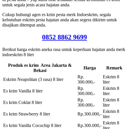
untuk segala jenis acara hajatan anda.
Cukup hubungi agen es krim pesta merk Indoeskrim, segala
kebutuhan eskrim pesta hajatan anda akan segera dikirim untuk
disajikan ditempat anda.
0852 8862 9699
Berikut harga eskrim aneka rasa untuk keperluan hajatan anda merk
indoeskrim 8 liter
Produk es krim Area Jakarta &
Harga
Remark
Bekasi
Rp.
Eskrim 8
Eskrim Neapolitan (3 rasa) 8 liter
300.000,-
liter
Rp.
Eskrim 8
Es krim Vanilla 8 liter
300.000,-
liter
Rp.
Eskrim 8
Es krim Coklat 8 liter
300.000,-
liter
Eskrim 8
Es krim Strawberry 8 liter
Rp.300.000,-
liter
Eskrim 8
Es krim Vanilla Cocochip 8 liter
Rp.300.000,-
liter