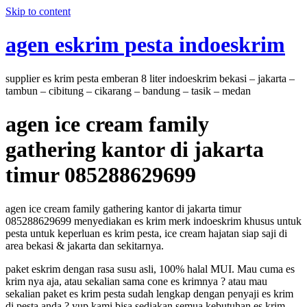
Skip to content
agen eskrim pesta indoeskrim
supplier es krim pesta emberan 8 liter indoeskrim bekasi – jakarta –
tambun – cibitung – cikarang – bandung – tasik – medan
agen ice cream family
gathering kantor di jakarta
timur 085288629699
agen ice cream family gathering kantor di jakarta timur
085288629699 menyediakan es krim merk indoeskrim khusus untuk
pesta untuk keperluan es krim pesta, ice cream hajatan siap saji di
area bekasi & jakarta dan sekitarnya.
paket eskrim dengan rasa susu asli, 100% halal MUI. Mau cuma es
krim nya aja, atau sekalian sama cone es krimnya ? atau mau
sekalian paket es krim pesta sudah lengkap dengan penyaji es krim
di pesta anda ? yup kami bisa sediakan semua kebutuhan es krim