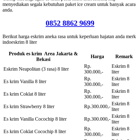
menyediakan segala kebutuhan paket ice cream untuk banyak acara
anda.
0852 8862 9699
Berikut harga eskrim aneka rasa untuk keperluan hajatan anda merk
indoeskrim 8 liter
Produk es krim Area Jakarta &
Harga
Remark
Bekasi
Rp.
Eskrim 8
Eskrim Neapolitan (3 rasa) 8 liter
300.000,-
liter
Rp.
Eskrim 8
Es krim Vanilla 8 liter
300.000,-
liter
Rp.
Eskrim 8
Es krim Coklat 8 liter
300.000,-
liter
Eskrim 8
Es krim Strawberry 8 liter
Rp.300.000,-
liter
Eskrim 8
Es krim Vanilla Cocochip 8 liter
Rp.300.000,-
liter
Rp.
Eskrim 8
Es krim Coklat Cocochip 8 liter
300.000,-
liter