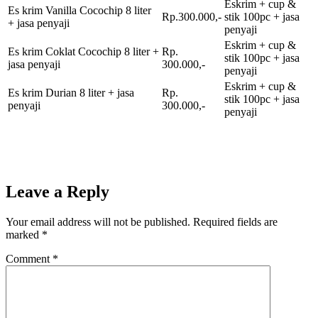
Eskrim + cup &
Es krim Vanilla Cocochip 8 liter
Rp.300.000,-
stik 100pc + jasa
+ jasa penyaji
penyaji
Eskrim + cup &
Es krim Coklat Cocochip 8 liter +
Rp.
stik 100pc + jasa
jasa penyaji
300.000,-
penyaji
Eskrim + cup &
Es krim Durian 8 liter + jasa
Rp.
stik 100pc + jasa
penyaji
300.000,-
penyaji
Leave a Reply
Your email address will not be published.
Required fields are
marked
*
Comment
*