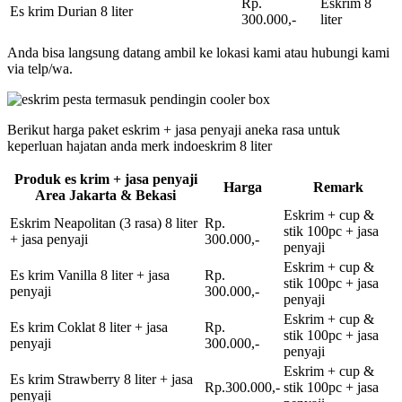
Rp.
Eskrim 8
Es krim Durian 8 liter
300.000,-
liter
Anda bisa langsung datang ambil ke lokasi kami atau hubungi kami
via telp/wa.
Berikut harga paket eskrim + jasa penyaji aneka rasa untuk
keperluan hajatan anda merk indoeskrim 8 liter
Produk es krim + jasa penyaji
Harga
Remark
Area Jakarta & Bekasi
Eskrim + cup &
Eskrim Neapolitan (3 rasa) 8 liter
Rp.
stik 100pc + jasa
+ jasa penyaji
300.000,-
penyaji
Eskrim + cup &
Es krim Vanilla 8 liter + jasa
Rp.
stik 100pc + jasa
penyaji
300.000,-
penyaji
Eskrim + cup &
Es krim Coklat 8 liter + jasa
Rp.
stik 100pc + jasa
penyaji
300.000,-
penyaji
Eskrim + cup &
Es krim Strawberry 8 liter + jasa
Rp.300.000,-
stik 100pc + jasa
penyaji