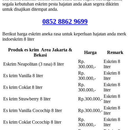
segala kebutuhan eskrim pesta hajatan anda akan segera dikirim
untuk disajikan ditempat anda.
0852 8862 9699
Berikut harga eskrim aneka rasa untuk keperluan hajatan anda merk
indoeskrim 8 liter
Produk es krim Area Jakarta &
Harga
Remark
Bekasi
Rp.
Eskrim 8
Eskrim Neapolitan (3 rasa) 8 liter
300.000,-
liter
Rp.
Eskrim 8
Es krim Vanilla 8 liter
300.000,-
liter
Rp.
Eskrim 8
Es krim Coklat 8 liter
300.000,-
liter
Eskrim 8
Es krim Strawberry 8 liter
Rp.300.000,-
liter
Eskrim 8
Es krim Vanilla Cocochip 8 liter
Rp.300.000,-
liter
Rp.
Eskrim 8
Es krim Coklat Cocochip 8 liter
300.000,-
liter