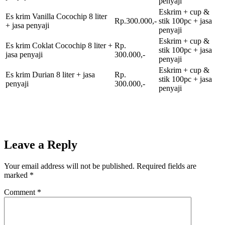
penyaji
Eskrim + cup &
Es krim Vanilla Cocochip 8 liter
Rp.300.000,-
stik 100pc + jasa
+ jasa penyaji
penyaji
Eskrim + cup &
Es krim Coklat Cocochip 8 liter +
Rp.
stik 100pc + jasa
jasa penyaji
300.000,-
penyaji
Eskrim + cup &
Es krim Durian 8 liter + jasa
Rp.
stik 100pc + jasa
penyaji
300.000,-
penyaji
Leave a Reply
Your email address will not be published.
Required fields are
marked
*
Comment
*