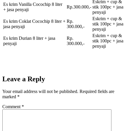
Eskrim + cup &
Es krim Vanilla Cocochip 8 liter
Rp.300.000,-
stik 100pc + jasa
+ jasa penyaji
penyaji
Eskrim + cup &
Es krim Coklat Cocochip 8 liter +
Rp.
stik 100pc + jasa
jasa penyaji
300.000,-
penyaji
Eskrim + cup &
Es krim Durian 8 liter + jasa
Rp.
stik 100pc + jasa
penyaji
300.000,-
penyaji
Leave a Reply
Your email address will not be published.
Required fields are
marked
*
Comment
*