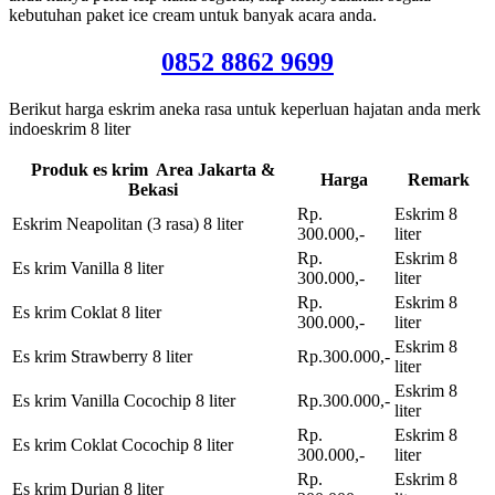
kebutuhan paket ice cream untuk banyak acara anda.
0852 8862 9699
Berikut harga eskrim aneka rasa untuk keperluan hajatan anda merk
indoeskrim 8 liter
Produk es krim Area Jakarta &
Harga
Remark
Bekasi
Rp.
Eskrim 8
Eskrim Neapolitan (3 rasa) 8 liter
300.000,-
liter
Rp.
Eskrim 8
Es krim Vanilla 8 liter
300.000,-
liter
Rp.
Eskrim 8
Es krim Coklat 8 liter
300.000,-
liter
Eskrim 8
Es krim Strawberry 8 liter
Rp.300.000,-
liter
Eskrim 8
Es krim Vanilla Cocochip 8 liter
Rp.300.000,-
liter
Rp.
Eskrim 8
Es krim Coklat Cocochip 8 liter
300.000,-
liter
Rp.
Eskrim 8
Es krim Durian 8 liter