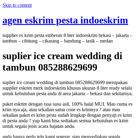
Skip to content
agen eskrim pesta indoeskrim
supplier es krim pesta emberan 8 liter indoeskrim bekasi – jakarta –
tambun – cibitung – cikarang – bandung – tasik – medan
suplier ice cream wedding di
tambun 085288629699
suplier ice cream wedding di tambun 085288629699 merupakan
supplier eskrim merk indoeskrim khusus ukuran 8 liter ready selalu
untuk kebutuhan pesta anda di area jakarta – bekasi dan sekitarnya.
paket eskrim dengan rasa susu asli, 100% halal MUI. Mau cuma es
krim nya aja, atau sekalian sama cone es krimnya ? atau mau
sekalian paket es krim pesta sudah lengkap dengan penyaji es krim
di pesta anda ? yup kami bisa sediakan semua kebutuhan es krim
untuk segala jenis acara hajatan anda.
anda hanya perlu telp kami segerar, siap menyediakan segala