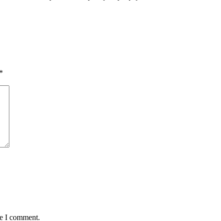
*
me I comment.