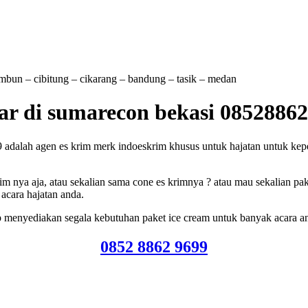
tambun – cibitung – cikarang – bandung – tasik – medan
zzar di sumarecon bekasi 0852886
adalah agen es krim merk indoeskrim khusus untuk hajatan untuk keperl
m nya aja, atau sekalian sama cone es krimnya ? atau mau sekalian pak
acara hajatan anda.
p menyediakan segala kebutuhan paket ice cream untuk banyak acara a
0852 8862 9699