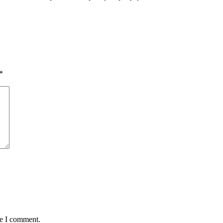
*
me I comment.