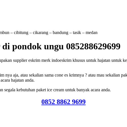
tambun – cibitung – cikarang – bandung – tasik – medan
r di pondok ungu 085288629699
an supplier eskrim merk indoeskrim khusus untuk hajatan untuk keperl
m nya aja, atau sekalian sama cone es krimnya ? atau mau sekalian pak
acara hajatan anda.
n segala kebutuhan paket ice cream untuk banyak acara anda.
0852 8862 9699