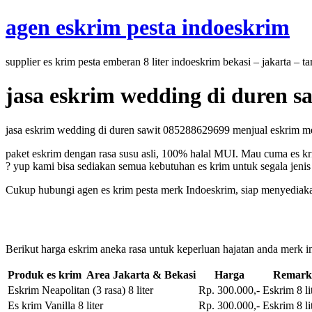
Skip
agen eskrim pesta indoeskrim
to
content
supplier es krim pesta emberan 8 liter indoeskrim bekasi – jakarta – 
jasa eskrim wedding di duren s
jasa eskrim wedding di duren sawit 085288629699 menjual eskrim merk 
paket eskrim dengan rasa susu asli, 100% halal MUI. Mau cuma es kri
? yup kami bisa sediakan semua kebutuhan es krim untuk segala jenis 
Cukup hubungi agen es krim pesta merk Indoeskrim, siap menyediaka
Berikut harga eskrim aneka rasa untuk keperluan hajatan anda merk in
Produk es krim Area Jakarta & Bekasi
Harga
Remark
Eskrim Neapolitan (3 rasa) 8 liter
Rp. 300.000,-
Eskrim 8 li
Es krim Vanilla 8 liter
Rp. 300.000,-
Eskrim 8 li