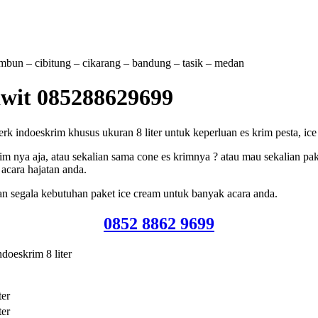
tambun – cibitung – cikarang – bandung – tasik – medan
awit 085288629699
indoeskrim khusus ukuran 8 liter untuk keperluan es krim pesta, ice cr
m nya aja, atau sekalian sama cone es krimnya ? atau mau sekalian pak
acara hajatan anda.
n segala kebutuhan paket ice cream untuk banyak acara anda.
0852 8862 9699
doeskrim 8 liter
ter
ter