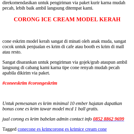
direkomendasikan untuk pengiriman via paket kurir karna mudah
pecah, lebih baik ambil langsung ditempat kami.
CORONG ICE CREAM
MODEL KERAH
cone eskrim model kerah sangat di minati oleh anak muda, sangat
cocok untuk penjualan es krim di cafe atau booth es krim di mall
atau resto.
Sangat disarankan untuk pengiriman via gojek/grab ataupun ambil
langsung di cabang kami karna tipe cone renyah mudah pecah
apabila dikirim via paket.
#coneeskrim #corongeskrim
Untuk pemesanan es krim minimal 10 ember hajatan dapatkan
bonus cone es krim tawar model mcd 1 ball gratis.
jual corong es krim babelan admin contact info
0852 8862 9699
Tagged
cone
cone es krim
corong es krim
ice cream cone