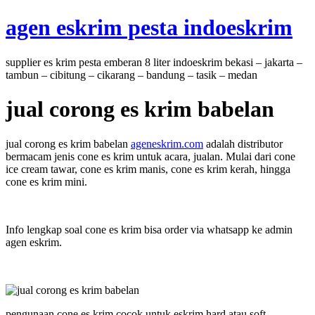
Skip
agen eskrim pesta indoeskrim
to
content
supplier es krim pesta emberan 8 liter indoeskrim bekasi – jakarta –
tambun – cibitung – cikarang – bandung – tasik – medan
jual corong es krim babelan
jual corong es krim babelan
ageneskrim.com
adalah distributor
bermacam jenis cone es krim untuk acara, jualan. Mulai dari cone
ice cream tawar, cone es krim manis, cone es krim kerah, hingga
cone es krim mini.
Info lengkap soal cone es krim bisa order via whatsapp ke admin
agen eskrim.
pengunaan cone es krim cocok untuk eskrim hard atau soft.