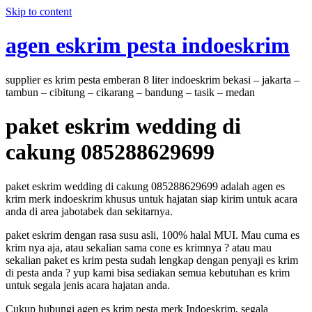
Skip to content
agen eskrim pesta indoeskrim
supplier es krim pesta emberan 8 liter indoeskrim bekasi – jakarta –
tambun – cibitung – cikarang – bandung – tasik – medan
paket eskrim wedding di
cakung 085288629699
paket eskrim wedding di cakung 085288629699 adalah agen es
krim merk indoeskrim khusus untuk hajatan siap kirim untuk acara
anda di area jabotabek dan sekitarnya.
paket eskrim dengan rasa susu asli, 100% halal MUI. Mau cuma es
krim nya aja, atau sekalian sama cone es krimnya ? atau mau
sekalian paket es krim pesta sudah lengkap dengan penyaji es krim
di pesta anda ? yup kami bisa sediakan semua kebutuhan es krim
untuk segala jenis acara hajatan anda.
Cukup hubungi agen es krim pesta merk Indoeskrim, segala