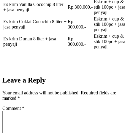
Eskrim + cup &
Es krim Vanilla Cocochip 8 liter
Rp.300.000,-
stik 100pc + jasa
+ jasa penyaji
penyaji
Eskrim + cup &
Es krim Coklat Cocochip 8 liter +
Rp.
stik 100pc + jasa
jasa penyaji
300.000,-
penyaji
Eskrim + cup &
Es krim Durian 8 liter + jasa
Rp.
stik 100pc + jasa
penyaji
300.000,-
penyaji
Leave a Reply
Your email address will not be published.
Required fields are
marked
*
Comment
*