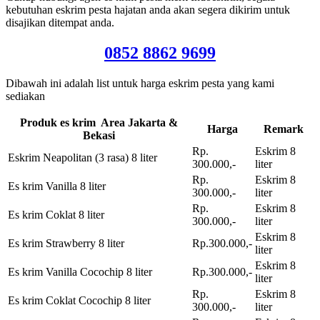
kebutuhan eskrim pesta hajatan anda akan segera dikirim untuk
disajikan ditempat anda.
0852 8862 9699
Dibawah ini adalah list untuk harga eskrim pesta yang kami
sediakan
Produk es krim Area Jakarta &
Harga
Remark
Bekasi
Rp.
Eskrim 8
Eskrim Neapolitan (3 rasa) 8 liter
300.000,-
liter
Rp.
Eskrim 8
Es krim Vanilla 8 liter
300.000,-
liter
Rp.
Eskrim 8
Es krim Coklat 8 liter
300.000,-
liter
Eskrim 8
Es krim Strawberry 8 liter
Rp.300.000,-
liter
Eskrim 8
Es krim Vanilla Cocochip 8 liter
Rp.300.000,-
liter
Rp.
Eskrim 8
Es krim Coklat Cocochip 8 liter
300.000,-
liter