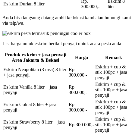
Rp.
Eskrim 8
Es krim Durian 8 liter
300.000,-
liter
Anda bisa langsung datang ambil ke lokasi kami atau hubungi kami
via telp/wa.
List harga untuk eskrim berikut penyaji untuk acara pesta anda
Produk es krim + jasa penyaji
Harga
Remark
Area Jakarta & Bekasi
Eskrim + cup &
Eskrim Neapolitan (3 rasa) 8 liter
Rp.
stik 100pc + jasa
+ jasa penyaji
300.000,-
penyaji
Eskrim + cup &
Es krim Vanilla 8 liter + jasa
Rp.
stik 100pc + jasa
penyaji
300.000,-
penyaji
Eskrim + cup &
Es krim Coklat 8 liter + jasa
Rp.
stik 100pc + jasa
penyaji
300.000,-
penyaji
Eskrim + cup &
Es krim Strawberry 8 liter + jasa
Rp.300.000,-
stik 100pc + jasa
penyaji
penyaji