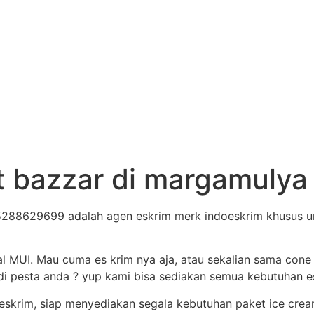
t bazzar di margamul
288629699 adalah agen eskrim merk indoeskrim khusus un
al MUI. Mau cuma es krim nya aja, atau sekalian sama cone
i pesta anda ? yup kami bisa sediakan semua kebutuhan es 
eskrim, siap menyediakan segala kebutuhan paket ice crea