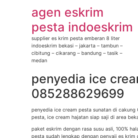
agen eskrim
pesta indoeskrim
supplier es krim pesta emberan 8 liter
indoeskrim bekasi – jakarta – tambun –
cibitung – cikarang – bandung – tasik –
medan
penyedia ice cre
085288629699
penyedia ice cream pesta sunatan di cakung
pesta, ice cream hajatan siap saji di area bek
paket eskrim dengan rasa susu asli, 100% hal
pesta sudah lengkap dengan penyaji es krim d