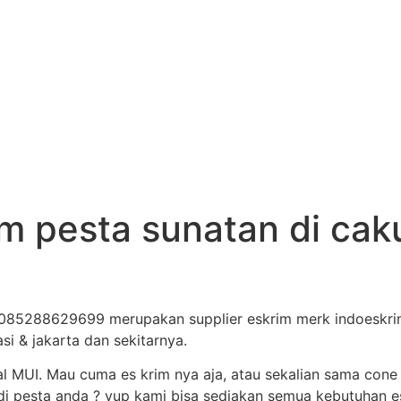
am pesta sunatan di ca
 085288629699 merupakan supplier eskrim merk indoeskrim
asi & jakarta dan sekitarnya.
al MUI. Mau cuma es krim nya aja, atau sekalian sama cone
i pesta anda ? yup kami bisa sediakan semua kebutuhan es 