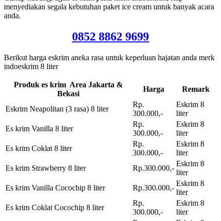
menyediakan segala kebutuhan paket ice cream untuk banyak acara
anda.
0852 8862 9699
Berikut harga eskrim aneka rasa untuk keperluan hajatan anda merk
indoeskrim 8 liter
Produk es krim Area Jakarta &
Harga
Remark
Bekasi
Rp.
Eskrim 8
Eskrim Neapolitan (3 rasa) 8 liter
300.000,-
liter
Rp.
Eskrim 8
Es krim Vanilla 8 liter
300.000,-
liter
Rp.
Eskrim 8
Es krim Coklat 8 liter
300.000,-
liter
Eskrim 8
Es krim Strawberry 8 liter
Rp.300.000,-
liter
Eskrim 8
Es krim Vanilla Cocochip 8 liter
Rp.300.000,-
liter
Rp.
Eskrim 8
Es krim Coklat Cocochip 8 liter
300.000,-
liter