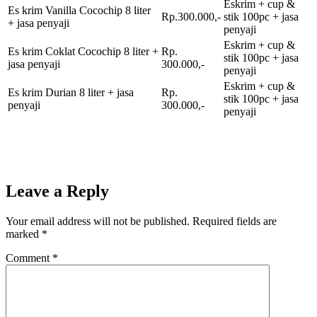
Eskrim + cup &
Es krim Vanilla Cocochip 8 liter
Rp.300.000,-
stik 100pc + jasa
+ jasa penyaji
penyaji
Eskrim + cup &
Es krim Coklat Cocochip 8 liter +
Rp.
stik 100pc + jasa
jasa penyaji
300.000,-
penyaji
Eskrim + cup &
Es krim Durian 8 liter + jasa
Rp.
stik 100pc + jasa
penyaji
300.000,-
penyaji
Leave a Reply
Your email address will not be published.
Required fields are
marked
*
Comment
*