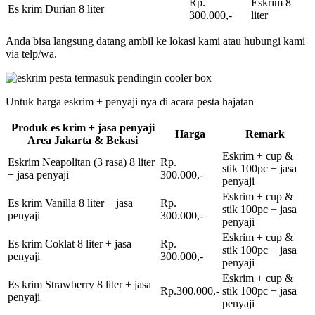
Rp.
Eskrim 8
Es krim Durian 8 liter
300.000,-
liter
Anda bisa langsung datang ambil ke lokasi kami atau hubungi kami
via telp/wa.
Untuk harga eskrim + penyaji nya di acara pesta hajatan
Produk es krim + jasa penyaji
Harga
Remark
Area Jakarta & Bekasi
Eskrim + cup &
Eskrim Neapolitan (3 rasa) 8 liter
Rp.
stik 100pc + jasa
+ jasa penyaji
300.000,-
penyaji
Eskrim + cup &
Es krim Vanilla 8 liter + jasa
Rp.
stik 100pc + jasa
penyaji
300.000,-
penyaji
Eskrim + cup &
Es krim Coklat 8 liter + jasa
Rp.
stik 100pc + jasa
penyaji
300.000,-
penyaji
Eskrim + cup &
Es krim Strawberry 8 liter + jasa
Rp.300.000,-
stik 100pc + jasa
penyaji
penyaji