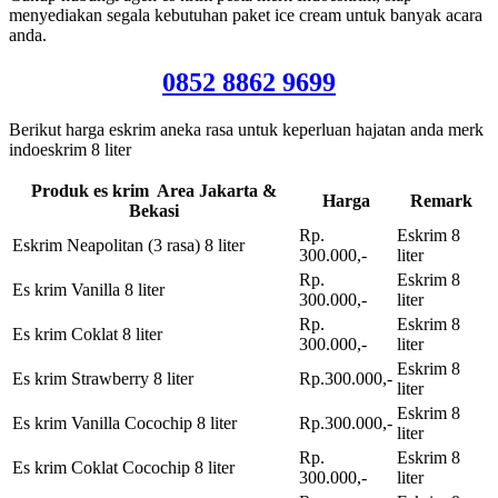
menyediakan segala kebutuhan paket ice cream untuk banyak acara
anda.
0852 8862 9699
Berikut harga eskrim aneka rasa untuk keperluan hajatan anda merk
indoeskrim 8 liter
Produk es krim Area Jakarta &
Harga
Remark
Bekasi
Rp.
Eskrim 8
Eskrim Neapolitan (3 rasa) 8 liter
300.000,-
liter
Rp.
Eskrim 8
Es krim Vanilla 8 liter
300.000,-
liter
Rp.
Eskrim 8
Es krim Coklat 8 liter
300.000,-
liter
Eskrim 8
Es krim Strawberry 8 liter
Rp.300.000,-
liter
Eskrim 8
Es krim Vanilla Cocochip 8 liter
Rp.300.000,-
liter
Rp.
Eskrim 8
Es krim Coklat Cocochip 8 liter
300.000,-
liter