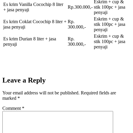
Eskrim + cup &
Es krim Vanilla Cocochip 8 liter
Rp.300.000,-
stik 100pc + jasa
+ jasa penyaji
penyaji
Eskrim + cup &
Es krim Coklat Cocochip 8 liter +
Rp.
stik 100pc + jasa
jasa penyaji
300.000,-
penyaji
Eskrim + cup &
Es krim Durian 8 liter + jasa
Rp.
stik 100pc + jasa
penyaji
300.000,-
penyaji
Leave a Reply
Your email address will not be published.
Required fields are
marked
*
Comment
*