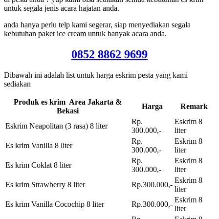
untuk segala jenis acara hajatan anda.
anda hanya perlu telp kami segerar, siap menyediakan segala
kebutuhan paket ice cream untuk banyak acara anda.
0852 8862 9699
Dibawah ini adalah list untuk harga eskrim pesta yang kami
sediakan
Produk es krim Area Jakarta &
Harga
Remark
Bekasi
Rp.
Eskrim 8
Eskrim Neapolitan (3 rasa) 8 liter
300.000,-
liter
Rp.
Eskrim 8
Es krim Vanilla 8 liter
300.000,-
liter
Rp.
Eskrim 8
Es krim Coklat 8 liter
300.000,-
liter
Eskrim 8
Es krim Strawberry 8 liter
Rp.300.000,-
liter
Eskrim 8
Es krim Vanilla Cocochip 8 liter
Rp.300.000,-
liter