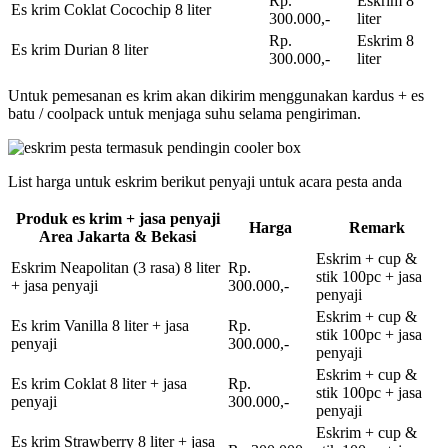
Rp.
Eskrim 8
Es krim Coklat Cocochip 8 liter
300.000,-
liter
Rp.
Eskrim 8
Es krim Durian 8 liter
300.000,-
liter
Untuk pemesanan es krim akan dikirim menggunakan kardus + es
batu / coolpack untuk menjaga suhu selama pengiriman.
List harga untuk eskrim berikut penyaji untuk acara pesta anda
Produk es krim + jasa penyaji
Harga
Remark
Area Jakarta & Bekasi
Eskrim + cup &
Eskrim Neapolitan (3 rasa) 8 liter
Rp.
stik 100pc + jasa
+ jasa penyaji
300.000,-
penyaji
Eskrim + cup &
Es krim Vanilla 8 liter + jasa
Rp.
stik 100pc + jasa
penyaji
300.000,-
penyaji
Eskrim + cup &
Es krim Coklat 8 liter + jasa
Rp.
stik 100pc + jasa
penyaji
300.000,-
penyaji
Eskrim + cup &
Es krim Strawberry 8 liter + jasa