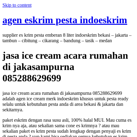
Skip to content
agen eskrim pesta indoeskrim
supplier es krim pesta emberan 8 liter indoeskrim bekasi – jakarta –
tambun – cibitung – cikarang – bandung – tasik – medan
jasa ice cream acara rumahan
di jakasampurna
085288629699
jasa ice cream acara rumahan di jakasampurna 085288629699
adalah agen ice cream merk indoeskrim khusus untuk pesta ready
selalu untuk kebutuhan pesta anda di area bekasi & jakarta dan
sekitarnya.
paket eskrim dengan rasa susu asli, 100% halal MUI. Mau cuma es
krim nya aja, atau sekalian sama cone es krimnya ? atau mau
sekalian paket es krim pesta sudah lengkap dengan penyaji es krim
di pesta anda ? yup kami bisa sediakan semua kebutuhan es krim