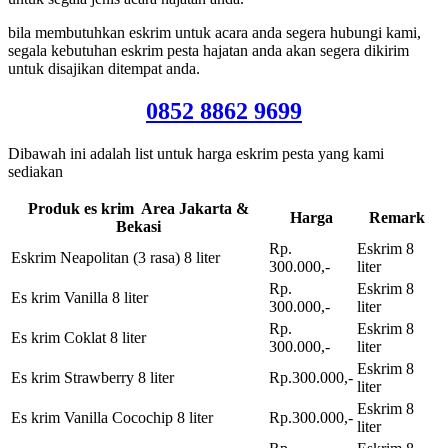
bila membutuhkan eskrim untuk acara anda segera hubungi kami,
segala kebutuhan eskrim pesta hajatan anda akan segera dikirim
untuk disajikan ditempat anda.
0852 8862 9699
Dibawah ini adalah list untuk harga eskrim pesta yang kami
sediakan
Produk es krim Area Jakarta &
Harga
Remark
Bekasi
Rp.
Eskrim 8
Eskrim Neapolitan (3 rasa) 8 liter
300.000,-
liter
Rp.
Eskrim 8
Es krim Vanilla 8 liter
300.000,-
liter
Rp.
Eskrim 8
Es krim Coklat 8 liter
300.000,-
liter
Eskrim 8
Es krim Strawberry 8 liter
Rp.300.000,-
liter
Eskrim 8
Es krim Vanilla Cocochip 8 liter
Rp.300.000,-
liter