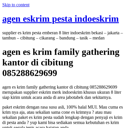
Skip to content
agen eskrim pesta indoeskrim
supplier es krim pesta emberan 8 liter indoeskrim bekasi – jakarta –
tambun – cibitung – cikarang – bandung – tasik – medan
agen es krim family gathering
kantor di cibitung
085288629699
agen es krim family gathering kantor di cibitung 085288629699
merupakan supplier eskrim merk indoeskrim khusus ukuran 8 liter
siap kirim untuk acara anda di area jabotabek dan sekitarnya.
paket eskrim dengan rasa susu asli, 100% halal MUI. Mau cuma es
krim nya aja, atau sekalian sama cone es krimnya ? atau mau
sekalian paket es krim pesta sudah lengkap dengan penyaji es krim
di pesta anda ? yup kami bisa sediakan semua kebutuhan es krim
untuk segala jenis acara hajatan anda.