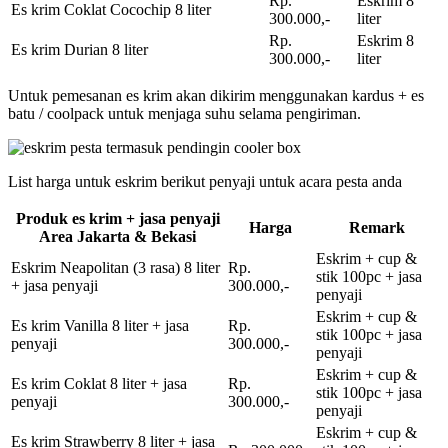
Rp.
Eskrim 8
Es krim Coklat Cocochip 8 liter
300.000,-
liter
Rp.
Eskrim 8
Es krim Durian 8 liter
300.000,-
liter
Untuk pemesanan es krim akan dikirim menggunakan kardus + es
batu / coolpack untuk menjaga suhu selama pengiriman.
List harga untuk eskrim berikut penyaji untuk acara pesta anda
Produk es krim + jasa penyaji
Harga
Remark
Area Jakarta & Bekasi
Eskrim + cup &
Eskrim Neapolitan (3 rasa) 8 liter
Rp.
stik 100pc + jasa
+ jasa penyaji
300.000,-
penyaji
Eskrim + cup &
Es krim Vanilla 8 liter + jasa
Rp.
stik 100pc + jasa
penyaji
300.000,-
penyaji
Eskrim + cup &
Es krim Coklat 8 liter + jasa
Rp.
stik 100pc + jasa
penyaji
300.000,-
penyaji
Eskrim + cup &
Es krim Strawberry 8 liter + jasa