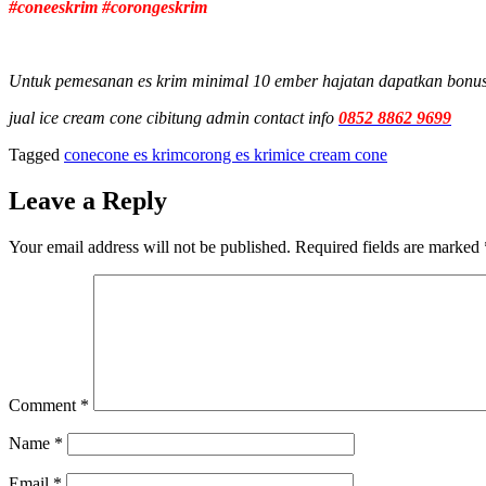
#coneeskrim #corongeskrim
Untuk pemesanan es krim minimal 10 ember hajatan dapatkan bonus 
jual ice cream cone cibitung admin contact info
0852 8862 9699
Tagged
cone
cone es krim
corong es krim
ice cream cone
Leave a Reply
Your email address will not be published.
Required fields are marked
Comment
*
Name
*
Email
*