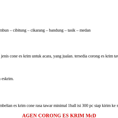
tambun – cibitung – cikarang – bandung – tasik – medan
is cone es krim untuk acara, yang jualan. tersedia corong es krim ta
n eskrim.
mbelian es krim cone rasa tawar minimal 1ball isi 300 pc siap kirim ke
AGEN
CORONG ES KRIM
McD