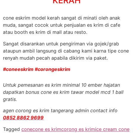
KERAH
cone eskrim model kerah sangat di minati oleh anak
muda, sangat cocok untuk penjualan es krim di cafe
atau booth es krim di mall atau resto.
Sangat disarankan untuk pengiriman via gojek/grab
ataupun ambil langsung di cabang kami karna tipe cone
renyah mudah pecah apabila dikirim via paket.
#coneeskrim #corongeskrim
Untuk pemesanan es krim minimal 10 ember hajatan
dapatkan bonus cone es krim tawar model mcd 1 ball
gratis.
agen corong es krim tangerang admin contact info
0852 8862 9699
Tagged
cone
cone es krim
corong es krim
ice cream cone